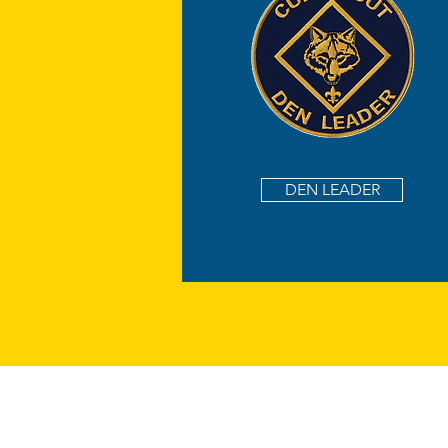
DEN LEADER
3414 Hillsboro P