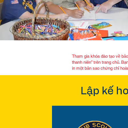
Tham gia khóa đào tạo về bảo 
thanh niên” trên trang chủ. B
in một bản sao chứng chỉ hoà
Lập kế h