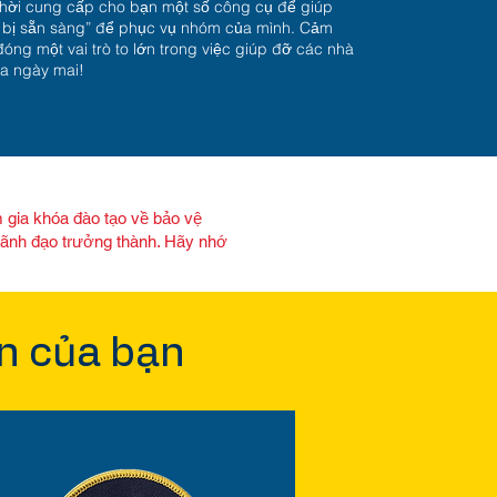
thời cung cấp cho bạn một số công cụ để giúp
 bị sẵn sàng” để phục vụ nhóm của mình. Cảm
óng một vai trò to lớn trong việc giúp đỡ các nhà
a ngày mai!
m gia khóa đào tạo về bảo vệ
 lãnh đạo trưởng thành. Hãy nhớ
n của bạn