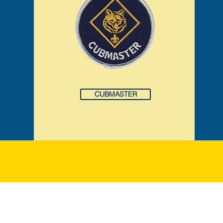
CUBMASTER
Trung tâm Dịch vụ Hướng đạo Jet Potter
ike *
Nashville, TN 37215 *
(P)
615-383-9724
* _cc781905-5cde-
3