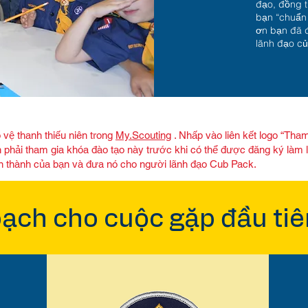
đạo, đồng 
bạn “chuẩn
ơn bạn đã đ
lãnh đạo củ
vệ thanh thiếu niên trong
My.Scouting
. Nhấp vào liên kết logo “Tha
ạn phải tham gia khóa đào tạo này trước khi có thể được đăng ký làm
n thành của bạn và đưa nó cho người lãnh đạo Cub Pack.
oạch cho cuộc gặp đầu tiê