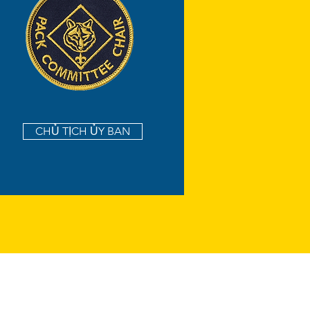
CHỦ TỊCH ỦY BAN
194bad 297-9916