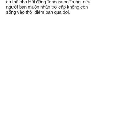
cụ thể cho Hội đồng Tennessee Trung, nếu
người bạn muốn nhận trợ cấp không còn
sống vào thời điểm bạn qua đời.
Ngôn ngữ yêu cầu
Để thực hiện yêu cầu, bạn nên nói chuyện
với luật sư của mình, người có thể giúp
bạn đưa yêu cầu vào Hội đồng Middle
Tennessee, Hội Hướng đạo nam Hoa Kỳ
trong kế hoạch di sản của bạn. Chúng tôi
đã cung cấp một số ngôn ngữ yêu cầu cơ
bản bên dưới:
cụ thể:
Yêu cầu
Tôi gửi, thiết lập và thừa
kế $ xxx cho Hội đồng Middle Tennessee,
Hướng đạo sinh Hoa Kỳ, một tổ chức phi
lợi nhuận có địa chỉ tại 3414 Hillsboro Pike,
Nashville, TN 37215, _cc781905-5cde-
3194 -bb3b-136bad5cf58d_Federal Tax ID
#
62-0477729
, dành cho Hội đồng Middle
Tennessee, Hướng đạo sinh của Hoa Kỳ
sử dụng chung và mục đích.
tỷ lệ phần trăm:
Yêu cầu theo
Tôi gửi
tặng, xây dựng và thừa kế ____% tổng số