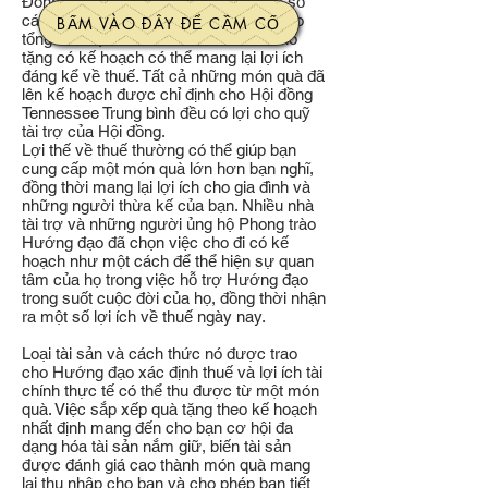
Đóng góp có kế hoạch cung cấp một số
cách để bạn đưa hoạt động từ thiện vào
BẤM VÀO ĐÂY ĐỂ CẦM CỐ
tổng kế hoạch tài chính của mình. Cho
tặng có kế hoạch có thể mang lại lợi ích
đáng kể về thuế. Tất cả những món quà đã
lên kế hoạch được chỉ định cho Hội đồng
Tennessee Trung bình đều có lợi cho quỹ
tài trợ của Hội đồng.
Lợi thế về thuế thường có thể giúp bạn
cung cấp một món quà lớn hơn bạn nghĩ,
đồng thời mang lại lợi ích cho gia đình và
những người thừa kế của bạn. Nhiều nhà
tài trợ và những người ủng hộ Phong trào
Hướng đạo đã chọn việc cho đi có kế
hoạch như một cách để thể hiện sự quan
tâm của họ trong việc hỗ trợ Hướng đạo
trong suốt cuộc đời của họ, đồng thời nhận
ra một số lợi ích về thuế ngày nay.
Loại tài sản và cách thức nó được trao
cho Hướng đạo xác định thuế và lợi ích tài
chính thực tế có thể thu được từ một món
quà. Việc sắp xếp quà tặng theo kế hoạch
nhất định mang đến cho bạn cơ hội đa
dạng hóa tài sản nắm giữ, biến tài sản
được đánh giá cao thành món quà mang
lại thu nhập cho bạn và cho phép bạn tiết