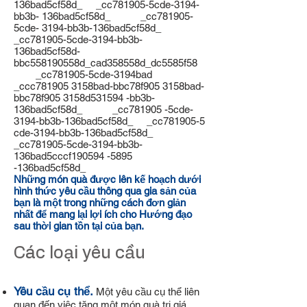
136bad5cf58d_ _cc781905-5cde-3194-
bb3b- 136bad5cf58d_ _cc781905-
5cde- 3194-bb3b-136bad5cf58d_
_cc781905-5cde-3194-bb3b-
136bad5cf58d-
bbc558190558d_cad358558d_dc5585f58
_cc781905-5cde-3194bad
_ccc781905 3158bad-bbc78f905 3158bad-
bbc78f905 3158d531594 -bb3b-
136bad5cf58d_ _cc781905 -5cde-
3194-bb3b-136bad5cf58d_ _cc781905-5
cde-3194-bb3b-136bad5cf58d_
_cc781905-5cde-3194-bb3b-
136bad5cccf190594 -5895
-136bad5cf58d_
Những món quà được lên kế hoạch dưới
hình thức yêu cầu thông qua gia sản của
bạn là một trong những cách đơn giản
nhất để mang lại lợi ích cho Hướng đạo
sau thời gian tồn tại của bạn.
Các loại yêu cầu
Yêu cầu cụ thể.
Một yêu cầu cụ thể liên
quan đến việc tặng một món quà trị giá