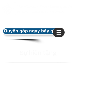
Quyên góp ngay bây giờ
Sự hiến tặng
Quỹ Tài trợ của Hội đồng Middle
Tennessee cung cấp một nguồn thu nhập
ổn định, lâu dài. Quà tặng cho sự ủng hộ
được đầu tư dài hạn và thu nhập được sử
dụng để hỗ trợ hoạt động của hội đồng. Tất
cả Quà tặng Tưởng niệm và Quà tặng Dự
kiến đều được thêm vào tài trợ.