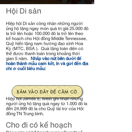
Hội Di sản
Hiệp hội Di sản công nhận những người
ủng hộ tặng ngay món quà trị giá 25.000 đô
la trở lên hoặc 100.000 đô la trở lên theo
kế hoạch cho Hội đồng Middle Tennessee,
Quỹ hiến tặng nam hướng đạo sinh Hoa
Kỳ (MTC, BSA ). Quà tặng toàn diện có
thể được thanh toán trong khoảng thời
gian 5 năm.
Nhấp vào nút bên dưới để
hoàn thành mẫu cam kết, in và gửi đến địa
chỉ ở cuối biểu mẫu:
BẤM VÀO ĐÂY ĐỂ CẦM CỐ
Hiệp hội James E. West ghi nhận những
người ủng hộ tặng quà ngay từ 1.000 đô la
đến 24.999 đô la cho Quỹ tài trợ của Hội
đồng TN Trung bình.
Cho đi có kế hoạch