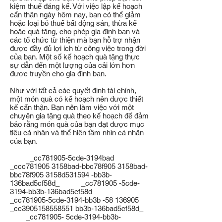
kiệm thuế đáng kể. Với việc lập kế hoạch
cẩn thận ngày hôm nay, bạn có thể giảm
hoặc loại bỏ thuế bất động sản, thừa kế
hoặc quà tặng, cho phép gia đình bạn và
các tổ chức từ thiện mà bạn hỗ trợ nhận
được đầy đủ lợi ích từ công việc trong đời
của bạn. Một số kế hoạch quà tặng thực
sự dẫn đến một lượng của cải lớn hơn
được truyền cho gia đình bạn.
Như với tất cả các quyết định tài chính,
một món quà có kế hoạch nên được thiết
kế cẩn thận. Bạn nên làm việc với một
chuyên gia tặng quà theo kế hoạch để đảm
bảo rằng món quà của bạn đạt được mục
tiêu cá nhân và thể hiện tầm nhìn cá nhân
của bạn.
_cc781905-5cde-3194bad
_ccc781905 3158bad-bbc78f905 3158bad-
bbc78f905 3158d531594 -bb3b-
136bad5cf58d_ _cc781905 -5cde-
3194-bb3b-136bad5cf58d_
_cc781905-5cde-3194-bb3b -58 136905
_cc3905158558551 bb3b-136bad5cf58d_
_cc781905- 5cde-3194-bb3b-