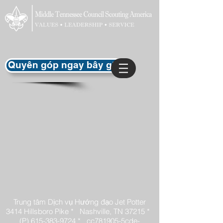
Quyên góp ngay bây giờ
Trung tâm Dịch vụ Hướng đạo Jet Potter
3414 Hillsboro Pike *
Nashville, TN 37215 *
(P)
615-383-9724
* _cc781905-5cde-