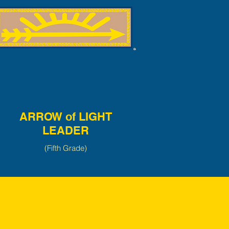
ARROW of LIGHT
LEADER
(Fifth Grade)