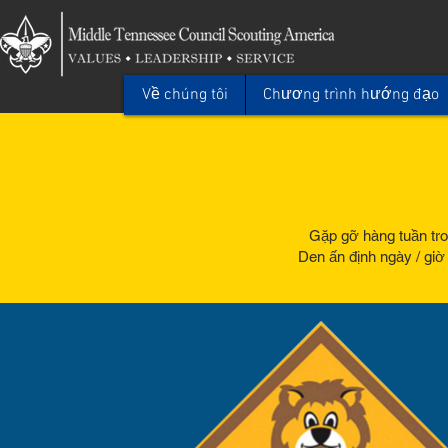
Về chúng tôi
Chương trình hướng đạo
Gặp gỡ hàng tuần tro
Den ấn định ngày / giờ