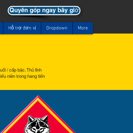
Quyên góp ngay bây giờ
Hỗ trợ đơn vị
Dropdown
More
i / cấp bậc. Thủ lĩnh
ếu niên trong hang tiến