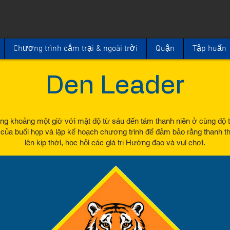
Chương trình cắm trại & ngoài trời
Quận
Tập huấn
Den Leader
ng khoảng một giờ với mật độ từ sáu đến tám thanh niên ở cùng độ tuổ
 của buổi họp và lập kế hoạch chương trình để đảm bảo rằng thanh thi
lên kịp thời, học hỏi các giá trị Hướng đạo và vui chơi.