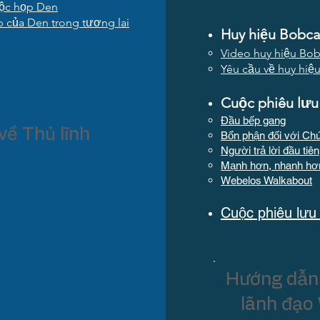
uộc họp Den
 của Den trong tương lai
Huy hiệu Bobcat
Video huy hiệu Bob
Yêu cầu về huy hiệ
Cuộc phiêu lưu
Đầu bếp gang
về Thủ lĩnh
Bổn phận đối với Ch
Người trả lời đầu tiên
Mạnh hơn, nhanh hơ
Webelos Walkabout
Cuộc phiêu lưu
Hướng dẫn
lãnh đạo