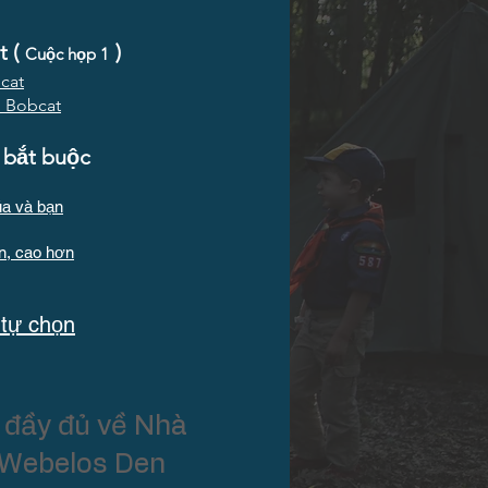
 (
)
Cuộc họp 1
cat
u Bobcat
 bắt buộc
úa và bạn
n, cao hơn
 tự chọn
 đầy đủ về Nhà
 Webelos Den