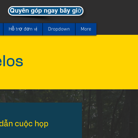
Quyên góp ngay bây giờ
Hỗ trợ đơn vị
Dropdown
More
los
dẫn cuộc họp