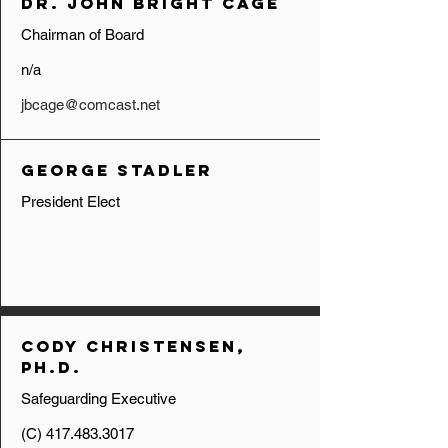
Dr. John Bright Cage
Chairman of Board
n/a
jbcage@comcast.net
George Stadler
President Elect
Cody Christensen,
Ph.D.
Safeguarding Executive
(C)
417.483.3017