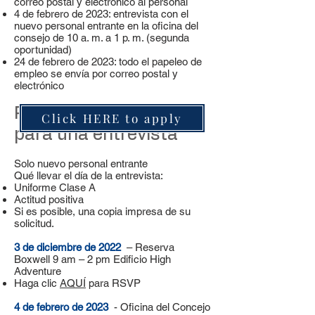
correo postal y electrónico al personal
4 de febrero de 2023: entrevista con el
nuevo personal entrante en la oficina del
consejo de 10 a. m. a 1 p. m. (segunda
oportunidad)
24 de febrero de 2023: todo el papeleo de
empleo se envía por correo postal y
electrónico
Paso 3 - Regístrese
Click HERE to apply
para una entrevista
Solo nuevo personal entrante
Qué llevar el día de la entrevista:
Uniforme Clase A
Actitud positiva
Si es posible, una copia impresa de su
solicitud.
3 de diciembre de 2022
– Reserva
Boxwell 9 am – 2 pm Edificio High
Adventure
Haga clic
AQUÍ
para RSVP
4 de febrero de 2023
- Oficina del Concejo