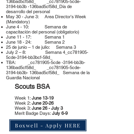
136bad5cf58d_ _cc781905-5cde-
3194-bb3b -136bad5cf58d_Día de
desarrollo del personal
May 30 - June 3: Area Director's Week
(Mandatory)
June 4 - 10: Semana de
capacitación del personal (obligatorio)
June 11 - 17: Semana 1
June 18 - 24: Semana 2
25 de junio – 1 de julio: Semana 3
July 2 – 8: Semana 4_cc781905-
5cde-3194-bb3bcf-58d_
TBA: _cc781905-5cde -3194-bb3b-
136bad5cf58d_ _cc781905-5cde-
3194-bb3b- 136bad5cf58d_ Semana de la
Guardia Nacional
Scouts BSA
Week 1:
June 13-19
Week 2:
June 20-26
Week 3:
June 26 - July 3
Merit Badge Days:
July 6-9
Boxwell - Apply HERE