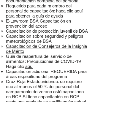
documentación completa del personal.
Requerido para cada miembro del
personal de capacitación: haga clic
aquí
para obtener la guía de ayuda
E-Lawroom BSA Capacitación en
prevención del acoso
Capacitación de protección juvenil de BSA
Capacitación sobre seguridad y peligros
meteorológicos de BSA
Capacitación de Consejeros de la Insignia
de Mérito
Guía de reapertura del servicio de
alimentos: Precauciones de COVID-19
Haga clic
aquí
Capacitación adicional REQUERIDA para
áreas específicas del programa
Cruz Roja Estadounidense: se requiere
que al menos el 50 % del personal del
campamento de verano esté capacitado
en RCP. SI tiene capacitación en RCP,
envíe una copia de su certificación actual
junto con la documentación de su personal
Haga clic
aquí
Personal médico Haga clic
aquí
Precauciones de entrega segura de
servicio de alimentos COVID-19 Haga clic
aquí