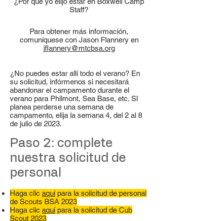
¿Por qué yo elijo estar en Boxwell Camp
Staff?
Para obtener más información,
comuníquese con Jason Flannery en
jflannery@mtcbsa.org
¿No puedes estar allí todo el verano? En
su solicitud, infórmenos si necesitará
abandonar el campamento durante el
verano para Philmont, Sea Base, etc. SI
planea perderse una semana de
campamento, elija la semana 4, del 2 al 8
de julio de 2023.
Paso 2: complete
nuestra solicitud de
personal
Haga clic
aquí
para la solicitud de personal
de Scouts BSA 2023
Haga clic
aquí
para la solicitud de Cub
Scout 2023