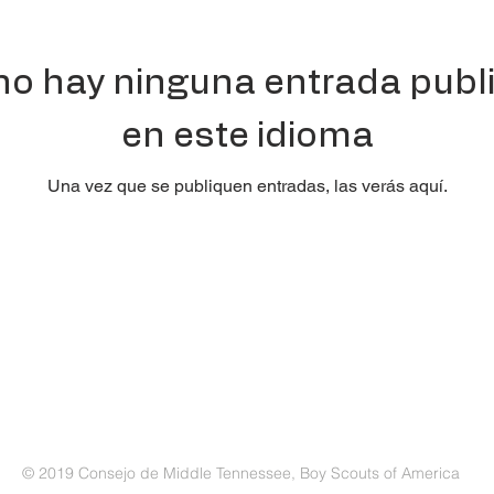
no hay ninguna entrada publ
en este idioma
Una vez que se publiquen entradas, las verás aquí.
Centro de servicio Jet Potter Scout
3414
Hillsboro
Pike
_
297-9916
© 2019 Consejo de Middle Tennessee, Boy Scouts of America